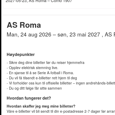
2027-05-23
, AS Roma – Como 1907
AS Roma
man, 24 aug 2026
– søn, 23 mai 2027
, AS
Høydepunkter
- Sikre deg dine billetter før du reiser hjemmefra
- Opplev elektrisk stemning live.
- En sjanse til å se Serie A-fotball i Roma.
- Du vil få tilsendt e-billetter rett hjem til deg
- Vi forholder oss kun til offisielle billetter – ingen andrehånds-bille
- Du og ditt følge får sitte sammen
Hvordan fungerer det?
Hvordan skaffer jeg meg mine billetter?
Våre e-billetter vil bli sendt til din e-postadresse 2-7 dager før arr