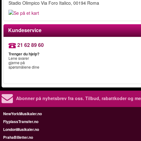
Stadio Olimpico Via Foro Italico, 00194 Roma
Kundeservice
21 62 89 60
Trenger du hjelp?
Lene svarer
gjerne på
spørsmålene dine
Abonner på nyhetsbrev fra oss. Tilbud, rabattkoder og me
NewYorkMusikaler.no
FlyplassTransfer.no
LondonMusikaler.no
PrahaBilletter.no