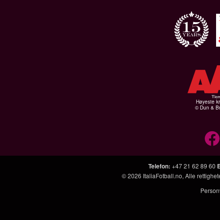
Høyeste kr
© Dun & Br
Telefon
:
+47 21 62 89 60
© 2026
ItaliaFotball.no
, Alle rettigh
Person