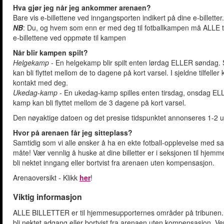
Hva gjør jeg når jeg ankommer arenaen?
Bare vis e-billettene ved inngangsporten indikert på dine e-billetter. 
NB
: Du, og hvem som enn er med deg til fotballkampen må ALLE ta
e-billettene ved oppmøte til kampen
Når blir kampen spilt?
Helgekamp
- En helgekamp blir spilt enten lørdag ELLER søndag.
kan bli flyttet mellom de to dagene på kort varsel. I sjeldne tilfeller
kontakt med deg.
Ukedag-kamp
- En ukedag-kamp spilles enten tirsdag, onsdag ELL
kamp kan bli flyttet mellom de 3 dagene på kort varsel.
Den nøyaktige datoen og det presise tidspunktet annonseres 1-2 uk
Hvor på arenaen får jeg sitteplass?
Samtidig som vi alle ønsker å ha en ekte fotball-opplevelse med san
måte! Vær vennlig å huske at dine billetter er i seksjonen til hjemme
bli nektet inngang eller bortvist fra arenaen uten kompensasjon.
Arenaoversikt - Klikk
her
!
Viktig informasjon
ALLE BILLETTER er til hjemmesupporternes områder på tribunen. A
bli nektet adgang eller bortvist fra arenaen uten kompensasjon. Ven