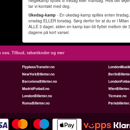
helgekamp flyttes til fredag eller mandag. Hvis det skjer
tar vi kontakt med deg.
Ukedag-kamp
- En ukedag-kamp spilles enten tirsdag,
onsdag ELLER torsdag. Sørg derfor for at du er i Milan
ALLE 3 dager, siden en kamp kan bli flyttet mellom de 
dagene på kort varsel.
 oss. Tilbud, rabattkoder og mer
FlyplassTransfer.no
LondonMusik
NewYorkBilletter.no
BerlinBillette
BarcelonaBilletter.no
LondonFotbal
MadridFotball.no
WienBilletter
LondonBilletter.no
Ticmate.no
RomaBilletter.no
Parisbilletter