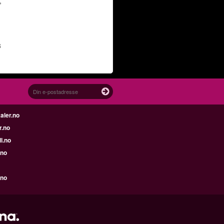
,
3
aler.no
r.no
l.no
.no
.no