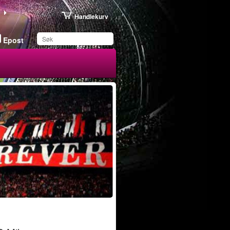
Handlekurv
Epost
Du har lagret dette
produktet på listen din