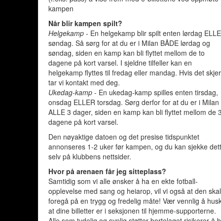
kampen
Når blir kampen spilt?
Helgekamp
- En helgekamp blir spilt enten lørdag ELL
søndag. Så sørg for at du er i Milan BÅDE lørdag og
søndag, siden en kamp kan bli flyttet mellom de to
dagene på kort varsel. I sjeldne tilfeller kan en
helgekamp flyttes til fredag eller mandag. Hvis det skjer
tar vi kontakt med deg.
Ukedag-kamp
- En ukedag-kamp spilles enten tirsdag,
onsdag ELLER torsdag. Sørg derfor for at du er i Milan
ALLE 3 dager, siden en kamp kan bli flyttet mellom de 
dagene på kort varsel.
Den nøyaktige datoen og det presise tidspunktet
annonseres 1-2 uker før kampen, og du kan sjekke det
selv på klubbens nettsider.
Hvor på arenaen får jeg sitteplass?
Samtidig som vi alle ønsker å ha en ekte fotball-
opplevelse med sang og heiarop, vil vi også at den ska
foregå på en trygg og fredelig måte! Vær vennlig å hus
at dine billetter er i seksjonen til hjemme-supporterne.
Alle som tydelig og synlig støtter bortelaget risikerer å b