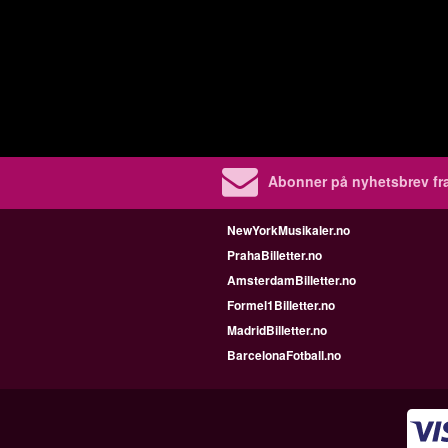
Abonner på nyhetsbrev fra
NewYorkMusikaler.no
PrahaBilletter.no
AmsterdamBilletter.no
Formel1Billetter.no
MadridBilletter.no
BarcelonaFotball.no