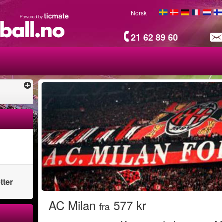
Norsk
21 62 89 60
tter
AC Milan
577 kr
fra