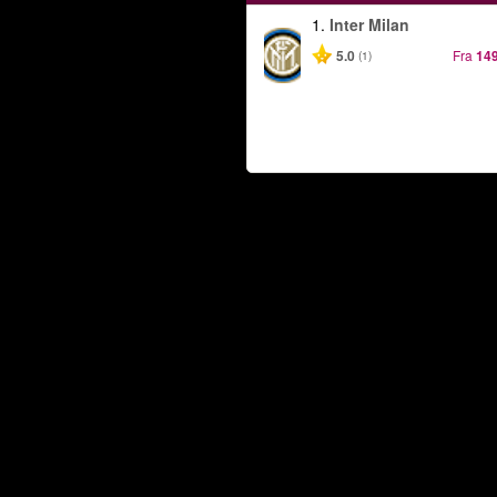
1.
Inter Milan
5.0
Fra
149
(1)