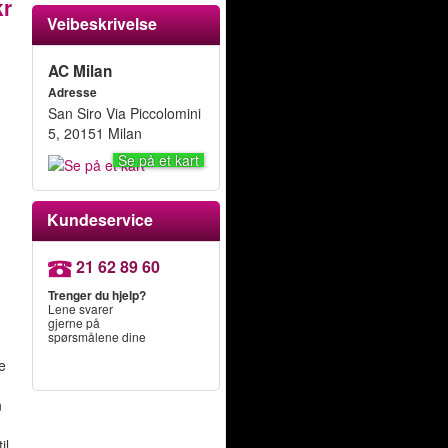
kr
Veibeskrivelse
AC Milan
Adresse
San Siro Via Piccolomini
5, 20151 Milan
Se på et kart
Kundeservice
21 62 89 60
Trenger du hjelp?
Lene svarer
gjerne på
spørsmålene dine
ne
n
il