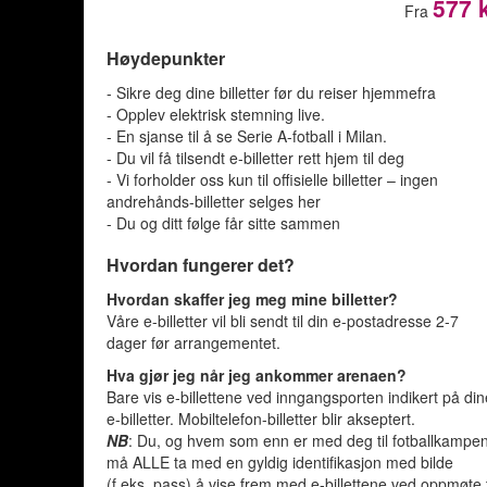
577 
Fra
Høydepunkter
- Sikre deg dine billetter før du reiser hjemmefra
- Opplev elektrisk stemning live.
- En sjanse til å se Serie A-fotball i Milan.
- Du vil få tilsendt e-billetter rett hjem til deg
- Vi forholder oss kun til offisielle billetter – ingen
andrehånds-billetter selges her
- Du og ditt følge får sitte sammen
Hvordan fungerer det?
Hvordan skaffer jeg meg mine billetter?
Våre e-billetter vil bli sendt til din e-postadresse 2-7
dager før arrangementet.
Hva gjør jeg når jeg ankommer arenaen?
Bare vis e-billettene ved inngangsporten indikert på di
e-billetter. Mobiltelefon-billetter blir akseptert.
NB
: Du, og hvem som enn er med deg til fotballkampe
må ALLE ta med en gyldig identifikasjon med bilde
(f.eks. pass) å vise frem med e-billettene ved oppmøte t